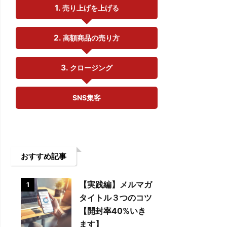
売り上げを上げる
高額商品の売り方
クロージング
SNS集客
おすすめ記事
【実践編】メルマガ
1
タイトル３つのコツ
【開封率40%いき
ます】