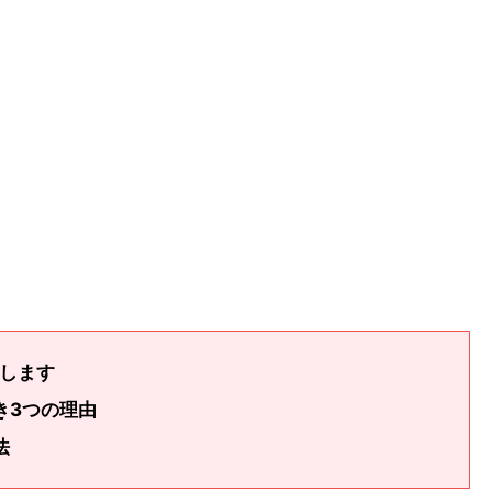
。
介します
き3つの理由
法