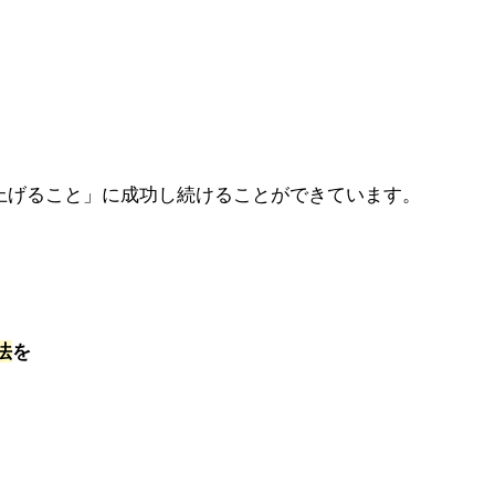
上げること」に成功し続けることができています。
法
を
。