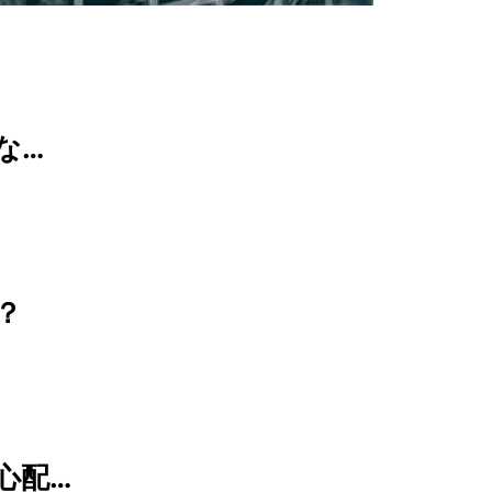
な…
？
心配…